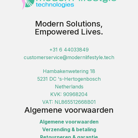
Modern Solutions,
Empowered Lives.
+31 6 44033849
customerservice@modernlifestyle.tech
Hambakenwetering 18
5231 DC 's-Hertogenbosch
Netherlands
KVK: 90968204
VAT: NL865512668B01
Algemene voorwaarden
Algemene voorwaarden
Verzending & betaling
Retourneren & garantie