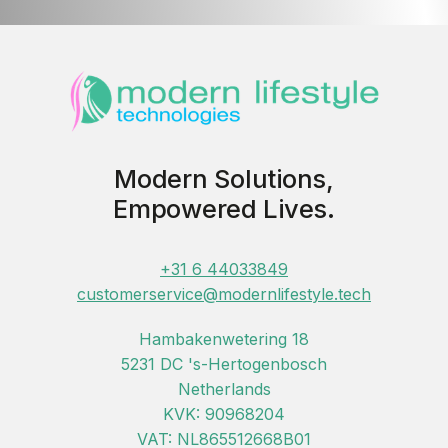
Modern Solutions,
Empowered Lives.
+31 6 44033849
customerservice@modernlifestyle.tech
Hambakenwetering 18
5231 DC 's-Hertogenbosch
Netherlands
KVK: 90968204
VAT: NL865512668B01