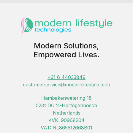
Modern Solutions,
Empowered Lives.
+31 6 44033849
customerservice@modernlifestyle.tech
Hambakenwetering 18
5231 DC 's-Hertogenbosch
Netherlands
KVK: 90968204
VAT: NL865512668B01