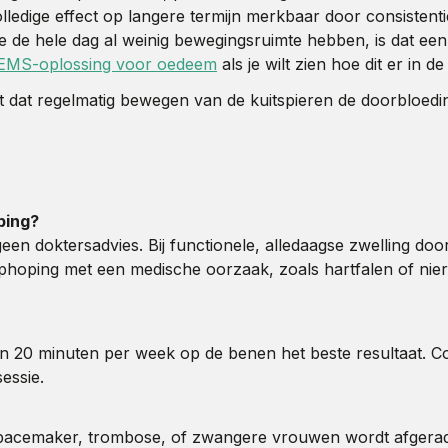
volledige effect op langere termijn merkbaar door consistent
 de hele dag al weinig bewegingsruimte hebben, is dat een 
EMS-oplossing voor oedeem
als je wilt zien hoe dit er in de 
geeft dat regelmatig bewegen van de kuitspieren de doorbloe
ping?
n doktersadvies. Bij functionele, alledaagse zwelling doo
phoping met een medische oorzaak, zoals hartfalen of nier
20 minuten per week op de benen het beste resultaat. Consis
essie.
acemaker, trombose, of zwangere vrouwen wordt afgeraden z