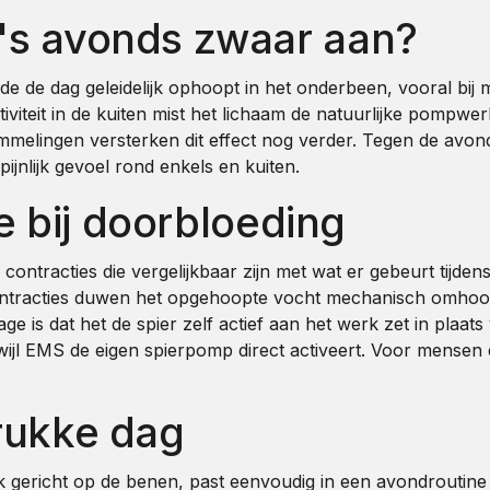
's avonds zwaar aan?
 de dag geleidelijk ophoopt in het onderbeen, vooral bij me
viteit in de kuiten mist het lichaam de natuurlijke pompwer
mmelingen versterken dit effect nog verder. Tegen de avo
ijnlijk gevoel rond enkels en kuiten.
ie bij doorbloeding
 contracties die vergelijkbaar zijn met wat er gebeurt tij
ie contracties duwen het opgehoopte vocht mechanisch omho
s dat het de spier zelf actief aan het werk zet in plaats 
wijl EMS de eigen spierpomp direct activeert. Voor mense
rukke dag
k gericht op de benen, past eenvoudig in een avondroutine 