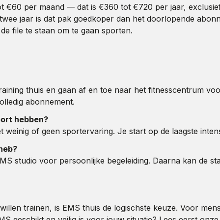
 €60 per maand — dat is €360 tot €720 per jaar, exclusief
twee jaar is dat pak goedkoper dan het doorlopende abonnem
e file te staan om te gaan sporten.
ning thuis en gaan af en toe naar het fitnesscentrum voor 
olledig abonnement.
port hebben?
weinig of geen sportervaring. Je start op de laagste intensi
 heb?
S studio voor persoonlijke begeleiding. Daarna kan de sta
 willen trainen, is EMS thuis de logischste keuze. Voor me
EMS geschikt en veilig is voor jouw situatie? Lees eerst onz