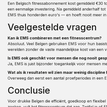
Een Belgisch fitnessabonnement kost gemiddeld €30 tot
een eenmalige investering. Na gemiddeld anderhalf tot 
EMS thuis honderden euro's — en hoeft nooit meer in d
Veelgestelde vragen
Kan ik EMS combineren met een fitnesscentrum?
Absoluut. Veel Belgen gebruiken EMS voor hun basistrai
werelden zonder de vaste maandelijkse kost van een v
Is EMS ook geschikt voor mensen die nog nooit ges
Ja, EMS is juist bijzonder toegankelijk voor mensen met 
Wat als ik resultaten wil zien maar weinig discipline
Overweeg dan eerst een aantal proefperiodes in een EM
Conclusie
Voor drukke Belgen die efficiënt, goedkoop en flexibel
zoeken, vult het fitnesscentrum dat aan. Twijfel je of 