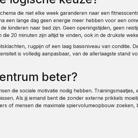
hema die niet elke week garanderen naar een fitnesscentr
 na een lange dag geen energie meer hebben voor een omwe
 de kinderen naar bed zijn. Geen openingstijden, geen reis
ie 20 minuten zijn altijd te vinden, ook in de drukste wek
lachten, rugpijn of een laag basisniveau van conditie. De 
ensiteit is volledig aanpasbaar, van de allerlaagste stand 
centrum beter?
nsen die sociale motivatie nodig hebben. Trainingsmaatjes,
sen. Als jij iemand bent die zonder externe prikkels moeilij
rters of mensen die maximale spiervolumeopbouw zoeken, bl