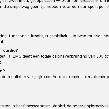
ningles, zwemmen, groepslessen — biedt het fitnesscentrum 
en die simpelweg geen tijd hebben voor een uur sport per d
ring, functionele kracht, rugstabiliteit — is twee tot drie
at.
r cardio?
telt: ja. EMS geeft een totale calorieverbranding van 500 to
g.
en?
ijn de resultaten vergelijkbaar. Voor maximale spiervolume
iteiten in het fitnesscentrum, dankzij de hogere spieractiv