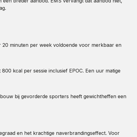
in een breder aanbod. EMS vervangt dat aanbod niet,
ag.
 keer 20 minuten per week voldoende voor merkbaar en
t 800 kcal per sessie inclusief EPOC. Een uur matige
opbouw bij gevorderde sporters heeft gewichtheffen een
atiegraad en het krachtige naverbrandingseffect. Voor