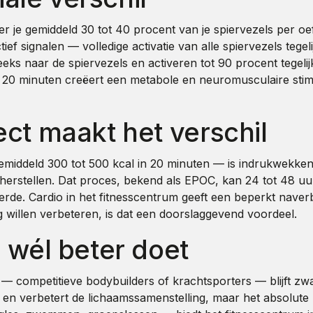
eer je gemiddeld 30 tot 40 procent van je spiervezels per oe
ctief signalen — volledige activatie van alle spiervezels tege
eks naar de spiervezels en activeren tot 90 procent tegelijk
 in 20 minuten creëert een metabole en neuromusculaire stim
ct maakt het verschil
emiddeld 300 tot 500 kcal in 20 minuten — is indrukwekken
te herstellen. Dat proces, bekend als EPOC, kan 24 tot 48 u
erde. Cardio in het fitnesscentrum geeft een beperkt naver
g willen verbeteren, is dat een doorslaggevend voordeel.
 wél beter doet
 competitieve bodybuilders of krachtsporters — blijft zw
n verbetert de lichaamssamenstelling, maar het absolute p