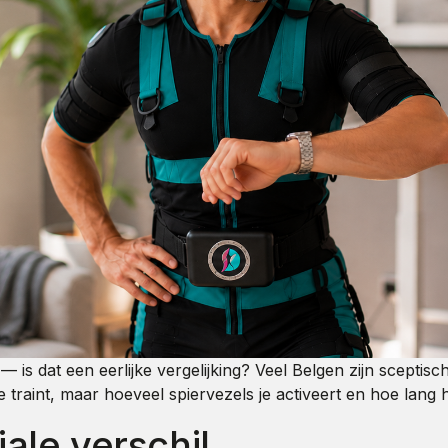
is dat een eerlijke vergelijking? Veel Belgen zijn sceptis
 je traint, maar hoeveel spiervezels je activeert en hoe lang
iale verschil