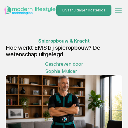
Ervaar 3 dagen kosteloos
Spieropbouw & Kracht
Hoe werkt EMS bij spieropbouw? De
wetenschap uitgelegd
Geschreven door
Sophie Mulder