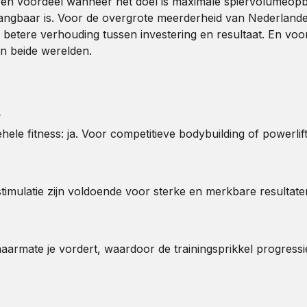
eeft een voordeel wanneer het doel is maximale spiervolumeo
ngbaar is. Voor de overgrote meerderheid van Nederlanders
etere verhouding tussen investering en resultaat. En voo
an beide werelden.
?
ele fitness: ja. Voor competitieve bodybuilding of powerlift
ulatie zijn voldoende voor sterke en merkbare resultaten
armate je vordert, waardoor de trainingsprikkel progressief 