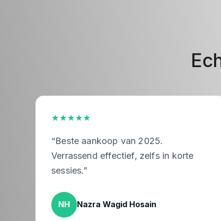
Ech
★★★★★
oop van 2025.
“Na 5 maanden al 
fectief, zelfs in korte
bierbuik bijna we
Wagid Hosain
HM
Henny Mats