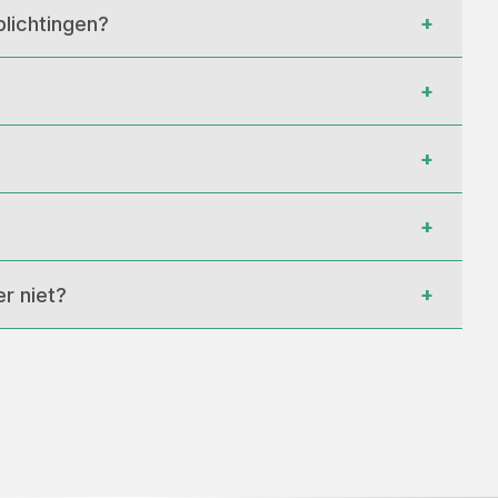
+
lichtingen?
+
+
+
+
r niet?