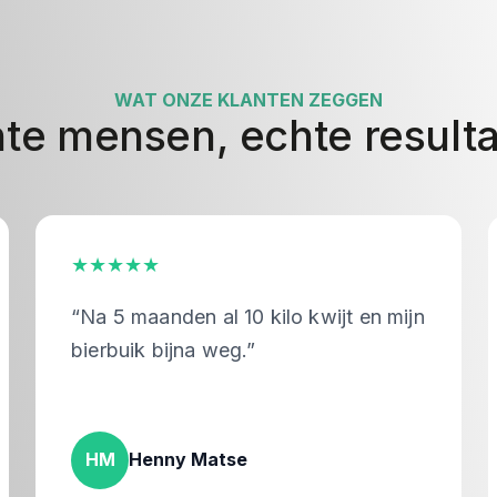
WAT ONZE KLANTEN ZEGGEN
te mensen, echte result
★★★★★
10 kilo kwijt en mijn
“Ik zie en voel echt re
g.”
helpt me trainen zonde
e
SD
Sarah Dragtsma