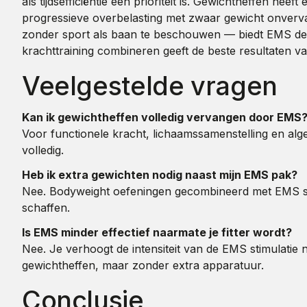
als tijdsefficiëntie een prioriteit is. Gewichtheffen h
progressieve overbelasting met zwaar gewicht onverva
zonder sport als baan te beschouwen — biedt EMS de b
krachttraining combineren geeft de beste resultaten v
Veelgestelde vragen
Kan ik gewichtheffen volledig vervangen door EMS
Voor functionele kracht, lichaamssamenstelling en algeh
volledig.
Heb ik extra gewichten nodig naast mijn EMS pak?
Nee. Bodyweight oefeningen gecombineerd met EMS stim
schaffen.
Is EMS minder effectief naarmate je fitter wordt?
Nee. Je verhoogt de intensiteit van de EMS stimulatie na
gewichtheffen, maar zonder extra apparatuur.
Conclusie