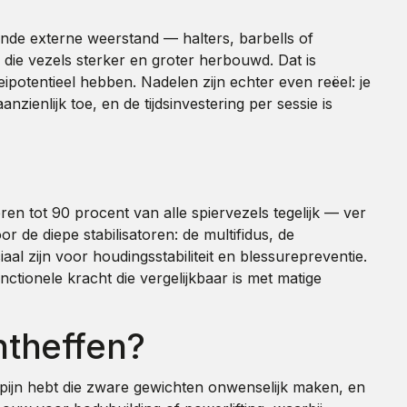
nde externe weerstand — halters, barbells of
die vezels sterker en groter herbouwd. Dat is
potentieel hebben. Nadelen zijn echter even reëel: je
zienlijk toe, en de tijdsinvestering per sessie is
en tot 90 procent van alle spiervezels tegelijk — ver
r de diepe stabilisatoren: de multifidus, de
l zijn voor houdingsstabiliteit en blessurepreventie.
ionele kracht die vergelijkbaar is met matige
htheffen?
ugpijn hebt die zware gewichten onwenselijk maken, en