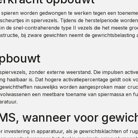
 je spieren worden gedwongen te werken tegen een toeneme
heurtjes in spiervezels. Tijdens de herstelperiode worden 
de snel-contraherende type II vezels die het meeste groei
tructie, bij zware gewichten neemt de gewrichtsbelasting aan
opbouwt
piervezels, zonder externe weerstand. Die impulsen activer
g haalbaar is. Dat hogere activatiepercentage geldt ook voo
j gewichtheffen nauwelijks worden aangesproken maar cruciaa
volwassenen een meetbare toename van spiermassa en funct
aratuur.
EMS, wanneer voor gewic
er investering in apparatuur, als je gewrichtsklachten of r