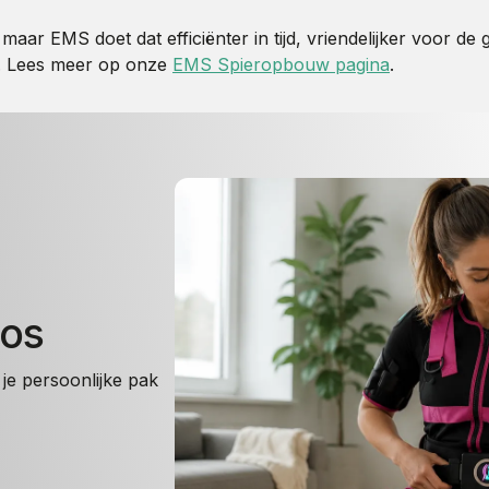
aar EMS doet dat efficiënter in tijd, vriendelijker voor d
s. Lees meer op onze
EMS Spieropbouw pagina
.
oos
je persoonlijke pak