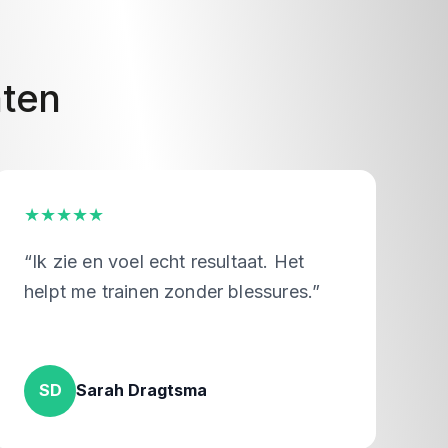
aten
★★★★
★★★
k zie en voel echt resultaat. Het
“De ser
lpt me trainen zonder blessures.”
verdien
SD
Sarah Dragtsma
MD
M