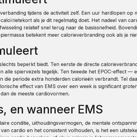
ieverbanding tijdens de activiteit zelf. Een uur hardlopen o
aloïrietekort als je dit regelmatig doet. Het nadeel van car
fwisseling relatief snel terug naar de basissnelheid. Bove
spiermassa betekent meer calorieverbranding ook als je niet
muleert
chts beperkt biedt. Ten eerste de directe calorieverbrandin
an alle spiervezels tegelijk. Ten tweede het EPOC-effect 
n die periode extra honderden calorieën verbrandt. Tel da
alorische effect van EMS over een week is significant grote
s dan de meeste cardiovormen.
is, en wanneer EMS
ulaire conditie, uithoudingsvermogen, de mentale ontspanni
an cardio en het consistent volhouden, is het een uitsteken