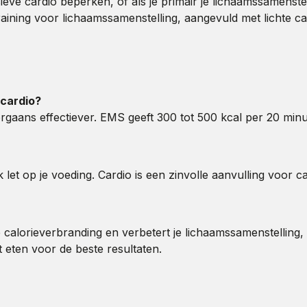
ensieve cardio beperken, of als je primair je lichaamssamens
straining voor lichaamssamenstelling, aangevuld met lichte 
 cardio?
orgaans effectiever. EMS geeft 300 tot 500 kcal per 20 min
k let op je voeding. Cardio is een zinvolle aanvulling voor 
 calorieverbranding en verbetert je lichaamssamenstelling, 
eten voor de beste resultaten.