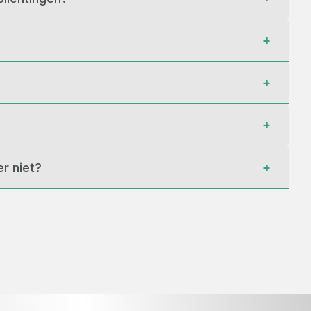
+
+
+
+
r niet?