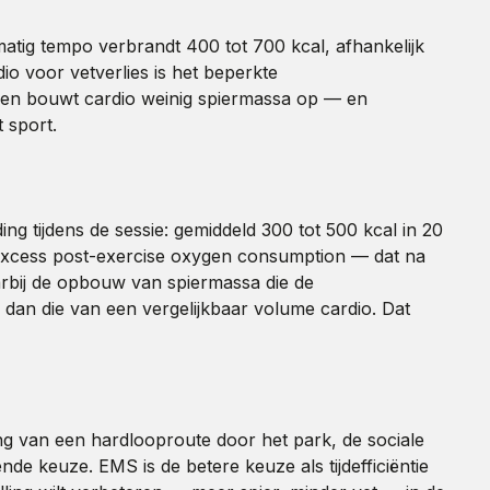
p matig tempo verbrandt 400 tot 700 kcal, afhankelijk
dio voor vetverlies is het beperkte
ndien bouwt cardio weinig spiermassa op — en
 sport.
g tijdens de sessie: gemiddeld 300 tot 500 kcal in 20
— excess post-exercise oxygen consumption — dat na
arbij de opbouw van spiermassa die de
r dan die van een vergelijkbaar volume cardio. Dat
ng van een hardlooproute door het park, de sociale
de keuze. EMS is de betere keuze als tijdefficiëntie