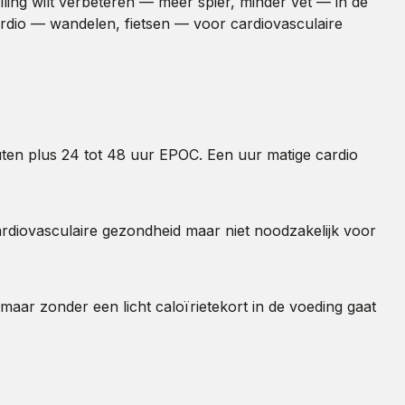
telling wilt verbeteren — meer spier, minder vet — in de
cardio — wandelen, fietsen — voor cardiovasculaire
uten plus 24 tot 48 uur EPOC. Een uur matige cardio
cardiovasculaire gezondheid maar niet noodzakelijk voor
maar zonder een licht caloïrietekort in de voeding gaat