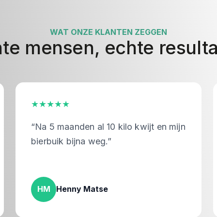
WAT ONZE KLANTEN ZEGGEN
te mensen, echte result
★★★★★
★
“Na 5 maanden al 10 kilo kwijt en mijn
“I
bierbuik bijna weg.”
he
HM
Henny Matse