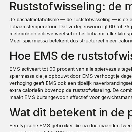
Ruststofwisseling: de 
Je basaalmetabolisme — de ruststofwisseling — is de en
lichaamstemperatuur. Dat vertegenwoordigt 60 tot 75 p
metabolisch actieve weefsel in het lichaam: elke kilo s
Meer spiermassa betekent dus structureel meer caloriev
Hoe EMS de ruststofwi
EMS activeert tot 90 procent van alle spiervezels tegel
spiermassa die je opbouwt door EMS verhoogt je dagelijk
verhoging geeft EMS ook een tijdelijk naverbrandingse
extra calorieën bovenop de ruststofwisseling. De comb
maakt EMS buitengewoon effectief voor gewichtsmana
Wat dit betekent in de p
Een typische EMS gebruiker die na drie maanden twee ki