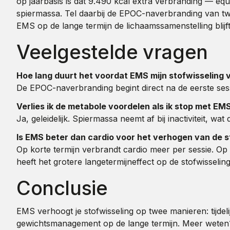
op jaarbasis is dat 9.490 kcal extra verbranding — equ
spiermassa. Tel daarbij de EPOC-naverbranding van twee
EMS op de lange termijn de lichaamssamenstelling blijf
Veelgestelde vragen
Hoe lang duurt het voordat EMS mijn stofwisseling
De EPOC-naverbranding begint direct na de eerste sess
Verlies ik de metabole voordelen als ik stop met EM
Ja, geleidelijk. Spiermassa neemt af bij inactiviteit, wa
Is EMS beter dan cardio voor het verhogen van de s
Op korte termijn verbrandt cardio meer per sessie. Op 
heeft het grotere langetermijneffect op de stofwisseling
Conclusie
EMS verhoogt je stofwisseling op twee manieren: tijd
gewichtsmanagement op de lange termijn. Meer weten