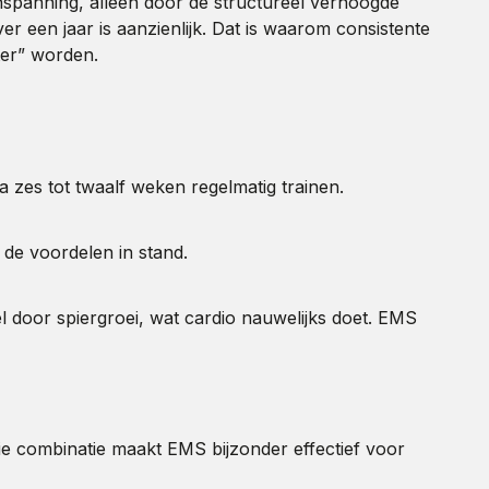
 inspanning, alleen door de structureel verhoogde
r een jaar is aanzienlijk. Dat is waarom consistente
ter” worden.
 zes tot twaalf weken regelmatig trainen.
t de voordelen in stand.
l door spiergroei, wat cardio nauwelijks doet. EMS
ie combinatie maakt EMS bijzonder effectief voor