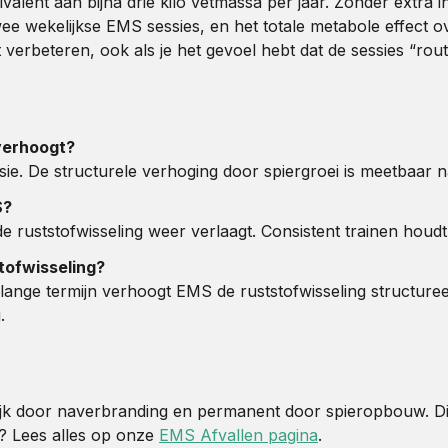
ivalent aan bijna drie kilo vetmassa per jaar. Zonder extra
 wekelijkse EMS sessies, en het totale metabole effect ove
t verbeteren, ook als je het gevoel hebt dat de sessies “rou
 verhoogt?
ie. De structurele verhoging door spiergroei is meetbaar na
S?
t de ruststofwisseling weer verlaagt. Consistent trainen houd
tofwisseling?
lange termijn verhoogt EMS de ruststofwisseling structuree
.
elijk door naverbranding en permanent door spieropbouw. D
? Lees alles op onze
EMS Afvallen pagina
.