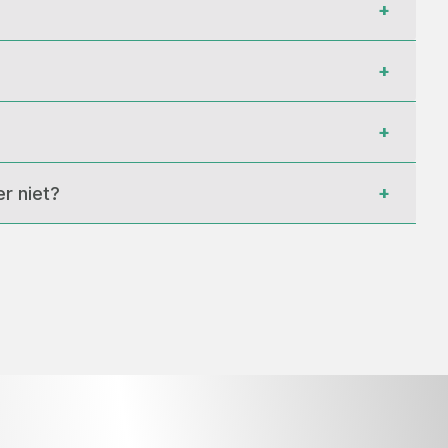
+
+
+
+
r niet?