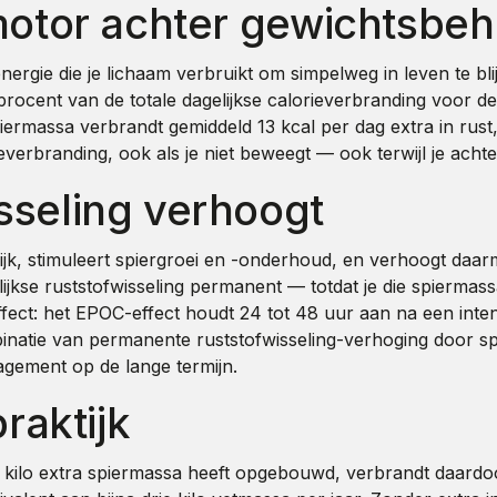
motor achter gewichtsbe
ergie die je lichaam verbruikt om simpelweg in leven te bli
rocent van de totale dagelijkse calorieverbranding voor d
piermassa verbrandt gemiddeld 13 kcal per dag extra in rust
erbranding, ook als je niet beweegt — ook terwijl je achter 
sseling verhoogt
ijk, stimuleert spiergroei en -onderhoud, en verhoogt daarme
se ruststofwisseling permanent — totdat je die spiermassa v
ffect: het EPOC-effect houdt 24 tot 48 uur aan na een inte
inatie van permanente ruststofwisseling-verhoging door spi
gement op de lange termijn.
raktijk
lo extra spiermassa heeft opgebouwd, verbrandt daardoor da