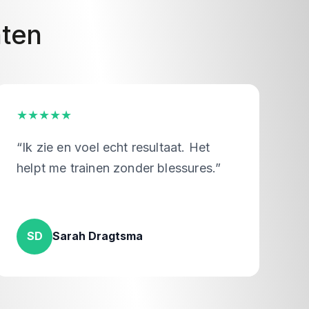
aten
★★★★★
★
“Ik zie en voel echt resultaat. Het
“
helpt me trainen zonder blessures.”
v
SD
Sarah Dragtsma